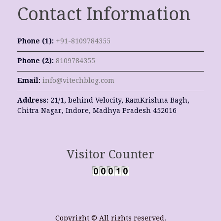
Contact Information
Phone (1):
+91-8109784355
Phone (2):
8109784355
Email:
info@vitechblog.com
Address:
21/1, behind Velocity, RamKrishna Bagh,
Chitra Nagar, Indore, Madhya Pradesh 452016
Visitor Counter
Copyright © All rights reserved.